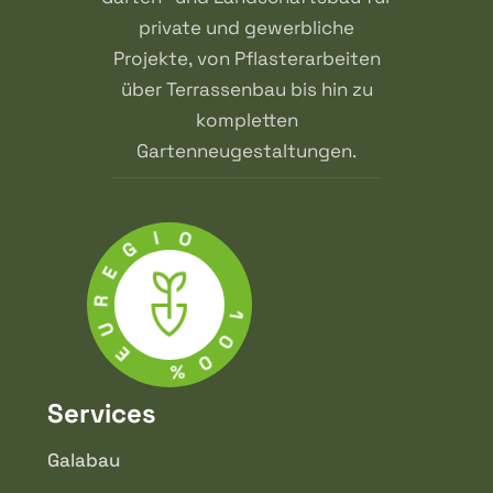
private und gewerbliche
Projekte, von Pflasterarbeiten
über Terrassenbau bis hin zu
kompletten
Gartenneugestaltungen.
I
O
G
E
R
U
1
E
0
0
%
Services
Galabau