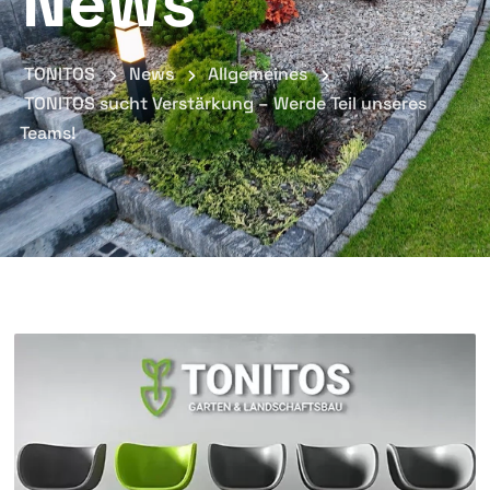
News
TONITOS
News
Allgemeines
TONITOS sucht Verstärkung – Werde Teil unseres
Teams!