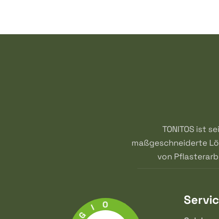
TONITOS ist se
maßgeschneiderte Lös
von Pflasterar
Servi
O
I
G