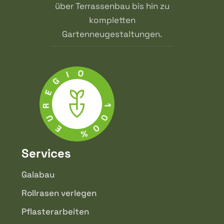
über Terrassenbau bis hin zu
kompletten
Gartenneugestaltungen.
O
I
G
E
R
1
U
0
E
0
%
Services
Galabau
Rollrasen verlegen
Pflasterarbeiten