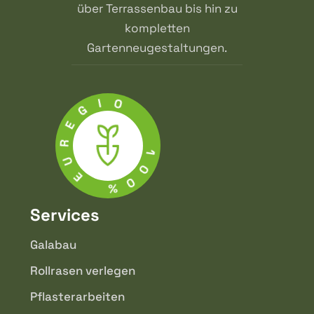
über Terrassenbau bis hin zu
kompletten
Gartenneugestaltungen.
I
O
G
E
R
1
U
0
E
0
%
Services
Galabau
Rollrasen verlegen
Pflasterarbeiten