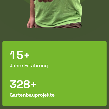
1
5
+
Jahre Erfahrung
3
2
8
+
Gartenbauprojekte