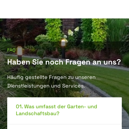
FAQ
H
a
b
e
n
S
i
e
n
o
c
h
F
r
a
g
e
n
a
n
u
n
s
?
Häufig gestellte Fragen zu unseren
Dienstleistungen und Services.
01. Was umfasst der Garten- und
Landschaftsbau?